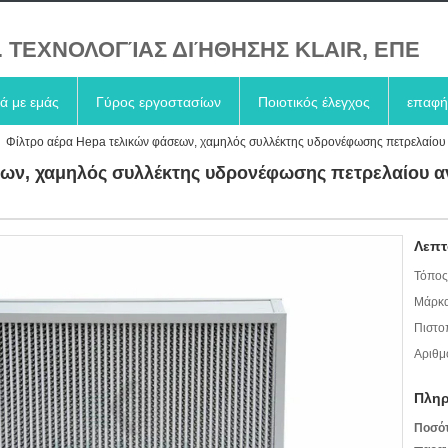
. ΤΕΧΝΟΛΟΓΊΑΣ ΔΙΉΘΗΣΗΣ KLAIR, ΕΠΕ
κά με εμάς
Γύρος εργοστασίων
Ποιοτικός έλεγχος
επαφή
Φίλτρο αέρα Hepa τελικών φάσεων, χαμηλός συλλέκτης υδρονέφωσης πετρελαίου
εων, χαμηλός συλλέκτης υδρονέφωσης πετρελαίου α
Λεπτ
Τόπος
Μάρκα
Πιστο
Αριθμ
Πληρ
Ποσό