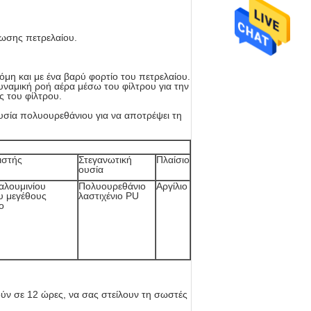
φωσης πετρελαίου.
μη και με ένα βαρύ φορτίο του πετρελαίου.
δυναμική ροή αέρα μέσω του φίλτρου για την
ς του φίλτρου.
υσία πολυουρεθάνιου για να αποτρέψει τη
ιστής
Στεγανωτική
Πλαίσιο
ουσία
αλουμινίου
Πολυουρεθάνιο
Αργίλιο
υ μεγέθους
λαστιχένιο PU
ο
ύν σε 12 ώρες, να σας στείλουν τη σωστές