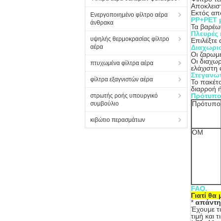
Αποκλεισ
Εκτός απ
Ενεργοποιημένο φίλτρο αέρα
PP+PET 
άνθρακα
Τα βαρέω
Πλευρές
υψηλής θερμοκρασίας φίλτρο
Επιλέξτε 
αέρα
Διαχωρι
Οι ζαρωμέ
Οι διαχωρ
πτυχωμένα φίλτρα αέρα
ελάχιστη 
Στεγανω
φίλτρα εξαγνιστών αέρα
Το πακέτο
διαρροή 
Πρότυπο,
στρωτής ροής υπουργικό
Πρότυπο
συμβούλιο
κιβώτιο περασμάτων
OM
FAQ.
Γιατί θα 
*
απάντη
Έχουμε τ
τιμή και 