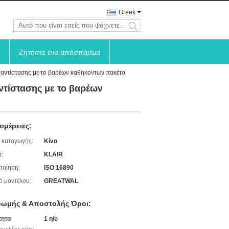
Greek
search
Ζητήστε ένα απόσπασμα
 αντίστασης με το βαρέων καθηκόντων πακέτο
ντίστασης με το βαρέων
ομέρειες:
 καταγωγής:
Κίνα
:
KLAIR
ποίηση:
ISO 16890
ό μοντέλου:
GREATWAL
ωμής & Αποστολής Όροι:
τητα
1 η/υ