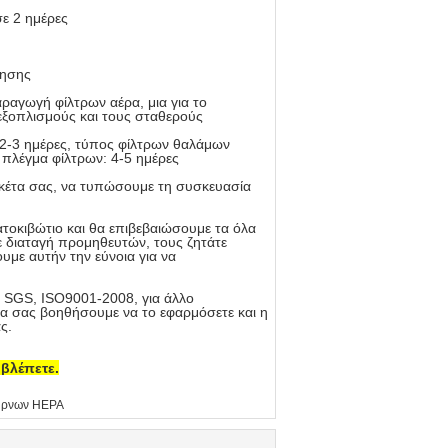
σε 2 ημέρες
θησης
ραγωγή φίλτρων αέρα, μια για το
εξοπλισμούς και τους σταθερούς
2-3 ημέρες, τύπος φίλτρων θαλάμων
, πλέγμα φίλτρων: 4-5 ημέρες
κέτα σας, να τυπώσουμε τη συσκευασία
τοκιβώτιο και θα επιβεβαιώσουμε τα όλα
 διαταγή προμηθευτών, τους ζητάτε
υμε αυτήν την εύνοια για να
, SGS, ISO9001-2008, για άλλο
α σας βοηθήσουμε να το εφαρμόσετε και η
ς.
 βλέπετε.
ύρνων HEPA