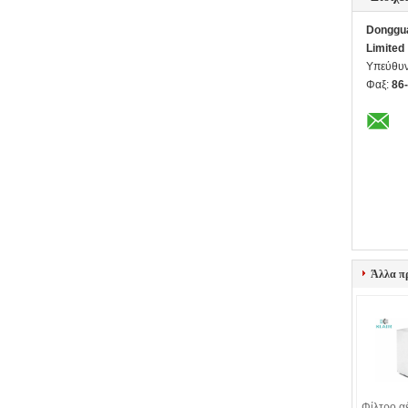
Dongguan
Limited
Υπεύθυν
Φαξ:
86
Άλλα π
Φίλτρο α