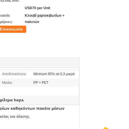
γελίας min:
USD70 per Unit
υασία
Κλουβί χαρτοκιβωτίων +
μέρειες:
παλετών
Επικοινωνία
Αποδοτικότητα:
Mininum 95% σε 0,3 μικρά
Media:
PP + PET
φίλτρα hepa
αρέων καθηκόντων πακέτο μέσων
σίας και άλεσης.