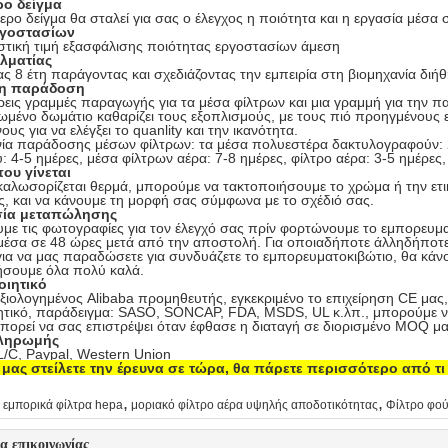
ρο δείγμα
ερο δείγμα θα σταλεί για σας ο έλεγχος η ποιότητα και η εργασία μέσα 
ργοστασίων
στική τιμή εξασφάλισης ποιότητας εργοστασίων άμεση
λματίας
ς 8 έτη παράγοντας και σχεδιάζοντας την εμπειρία στη βιομηχανία διή
ρη παράδοση
εις γραμμές παραγωγής για τα μέσα φίλτρων και μια γραμμή για την πα
ωμένο δωμάτιο καθαρίζει τους εξοπλισμούς, με τους πιό προηγμένους 
ους για να ελέγξει το quanlity και την ικανότητα.
ία παράδοσης μέσων φίλτρων: τα μέσα πολυεστέρα δακτυλογραφούν: 
 4-5 ημέρες, μέσα φίλτρων αέρα: 7-8 ημέρες, φίλτρο αέρα: 3-5 ημέρες
ου γίνεται
αλωσορίζεται θερμά, μπορούμε να τακτοποιήσουμε το χρώμα ή την ετι
, και να κάνουμε τη μορφή σας σύμφωνα με το σχέδιό σας.
σία μεταπώλησης
με τις φωτογραφίες για τον έλεγχό σας πρίν φορτώνουμε το εμπορευμα
μέσα σε 48 ώρες μετά από την αποστολή. Για οποιαδήποτε άλληδήποτε
ια να μας παραδώσετε για συνδυάζετε το εμπορευματοκιβώτιο, θα κάνο
ήσουμε όλα πολύ καλά.
οιητικό
ξιολογημένος Alibaba προμηθευτής, εγκεκριμένο το επιχείρηση CE μας
ητικό, παράδειγμα: SASO, SONCAP, FDA, MSDS, UL κ.λπ., μπορούμε ν
πορεί να σας επιστρέψει όταν έφθασε η διαταγή σε διορισμένο MOQ μα
πληρωμής
 L/C, Paypal, Western Union
μας στείλετε την έρευνα σε τώρα, θα πάρετε περισσότερο από τι
,
,
εμπορικά φίλτρα hepa
μοριακό φίλτρο αέρα υψηλής αποδοτικότητας
Φίλτρο φο
ία επικοινωνίας