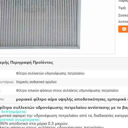
παραγ
Τιμή:
Συσκε
λεπτο
ερής Περιγραφή Προϊόντος
Φίλτρο συλλεκτών υδρονέφωσης πετρελαίου
κυττάρων:
Χημικός-ανθεκτικό αργίλιο
:
Φίλτρο τελικών φάσεων στους συλλέκτες υδρονέφωσης πετρελαίου
μοριακό φίλτρο αέρα υψηλής αποδοτικότητας
εμπορικά 
νω:
,
φίλτρα συλλεκτών υδρονέφωσης πετρελαίου αντίστασης με το β
 λεπτομέρεια:
ατικά αφαιρεί την υδρονέφωση πετρελαίου από τις διαδικασίες κατεργα
ριστικά γνωρίσματα:
 95% αποδοτικό στα μόρια 0,3 μικρών.
ελικών φάσεων στους συλλέκτες υδρονέφωσης πετρελαίου.