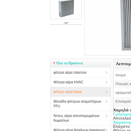
Όλα τα Προϊόντα
Λεπτομ
φίλτρα αέρα τσαντών
όνομα:
Φίλτρα αέρα HVAC
Πλευρές 
φίλτρο αέρα hepa
εφαρμογή
Μονάδα φίλτρων ανεμιστήρων
Επισημαί
FFU
Χαμηλά 
Γρήγορη
Ντους αέρα αποστειρωμένων
Αποτελεσμ
δωματίων
Χαρακτη
Ελάχιστο
Φίλτρα αέρα θαλάμων ψεκασμού
Φίλτρο τ