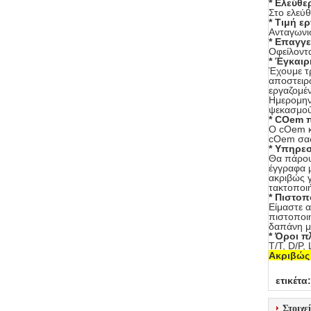
* Ελεύθε
Στο ελεύθ
* Τιμή ε
Ανταγωνι
* Επαγγε
Οφείλοντα
* Έγκαι
Έχουμε τρ
αποστειρ
εργαζομέν
Ημερομην
ψεκασμού:
* COem π
Ο cOem κ
cOem σας
* Υπηρε
Θα πάρου
έγγραφα 
ακριβώς γ
τακτοποι
* Πιστοπ
Είμαστε α
πιστοποι
δαπάνη μ
* Όροι 
T/T, D/P,
Ακριβώς 
ετικέτα:
Στοιχε