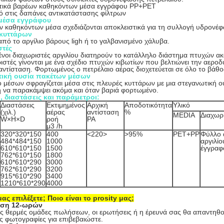
τικά βαρέων καθηκόντων μέσα εγγράφου PP+PET
ό στις δαπάνες αντικατάστασης φίλτρων
μέσα εγγράφου
ν καθηκόντων μέσα σχεδιάζονται αποκλειστικά για τη συλλογή υδρονέ
 κυττάρων
από το αργίλιο βάρους ligh ή το γαλβανισμένο χάλυβα.
στές
νοι διαχωριστές αργιλίου διατηρούν το κατάλληλο διάστημα πτυχών ακό
ιστές γίνονται με ένα σχέδιο πτυχών κιβωτίων που βελτιώνει την αερο
αντίσταση. Φορτωμένος ο πετρέλαιο αέρας διοχετεύεται σε όλο το βάθο
τική ουσία πακέτων μέσων
 μέσων σφραγίζεται μέσα στις πλευρές κυττάρων με μια στεγανωτική ο
ή να παρακάμψει ακόμα και όταν βαριά φορτωμένο.
 διαστάσεις και παράμετροι:
Διαστάσεις
Εκτιμημένος
Αρχική
Αποδοτικότητα
Υλικό
(χιλ.)
αέρας
αντίσταση
%
MEDIA
Διαχωρ
W×H×D
ροή
PA
μ3 /h
320*320*150
400
<220>
>
95%
PET+PP
Φύλλο 
484*484*150
1000
αργιλίο
610*610*150
1500
έγγραφ
762*610*150
1800
610*610*290
3000
762*610*290
3200
915*610*290
3400
1210*610*290
4000
μας επιλέξετε; Ποιο είναι το prosity μας;
ση 12-ωρών
ις θερμές ομάδες πωλήσεων, οι ερωτήσεις ή η έρευνά σας θα απαντηθο
τις φωτογραφίες για επιβεβαιώστε.