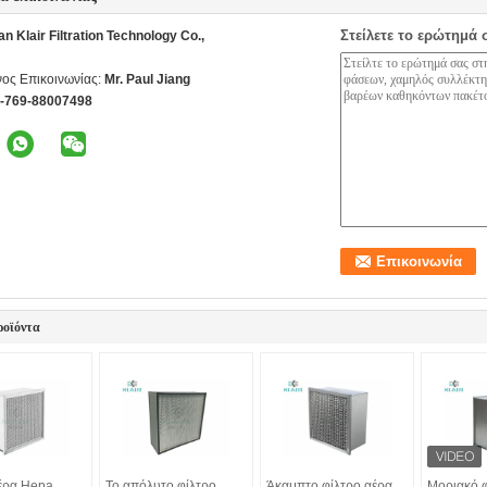
Στείλετε το ερώτημά 
 Klair Filtration Technology Co.,
ος Επικοινωνίας:
Mr. Paul Jiang
--769-88007498
ροϊόντα
έρα Hepa
Το απόλυτο φίλτρο
Άκαμπτο φίλτρο αέρα
Μοριακό φ