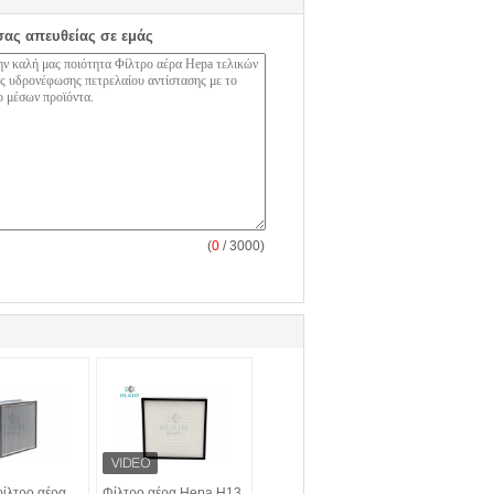
σας απευθείας σε εμάς
(
0
/ 3000)
ίλτρο αέρα
Φίλτρο αέρα Hepa H13