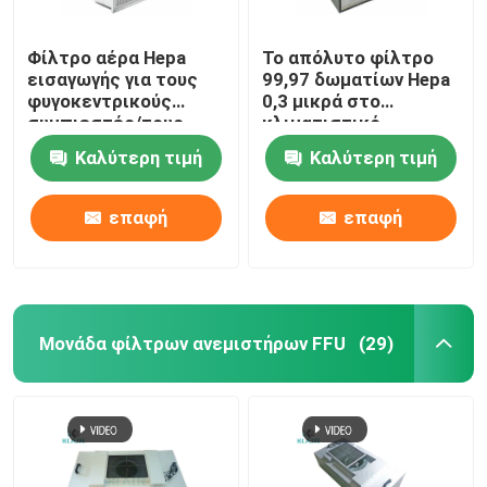
Φίλτρο αέρα Hepa
Το απόλυτο φίλτρο
εισαγωγής για τους
99,97 δωματίων Hepa
φυγοκεντρικούς
0,3 μικρά στο
συμπιεστές/τους
κλιματιστικό
στροβίλους αερίου/
μηχάνημα αφαιρεί τα
Καλύτερη τιμή
Καλύτερη τιμή
τις μηχανές
σπόρια φορμών
επαφή
επαφή
Μονάδα φίλτρων ανεμιστήρων FFU
(29)