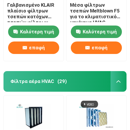
Γαλβανισμένο KLAIR
Μέσα φίλτρων
πλαίσιο φίλτρων
τσεπών Meltblown F5
τσεπών κατόχων
για το κλιματιστικό
τσεπών φίλτρων
μηχάνημα HVAC
αέρα τσαντών χάλυβα
Καλύτερη τιμή
Καλύτερη τιμή
επαφή
επαφή
Φίλτρα αέρα HVAC
(29)