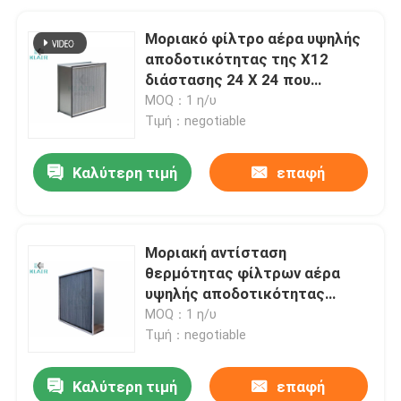
Μοριακό φίλτρο αέρα υψηλής
αποδοτικότητας της X12
διάστασης 24 X 24 που
πτυχώνεται βαθιά
MOQ：1 η/υ
Τιμή：negotiable
Καλύτερη τιμή
επαφή
Μοριακή αντίσταση
θερμότητας φίλτρων αέρα
υψηλής αποδοτικότητας
ανοξείδωτου 350℃
MOQ：1 η/υ
Τιμή：negotiable
Καλύτερη τιμή
επαφή