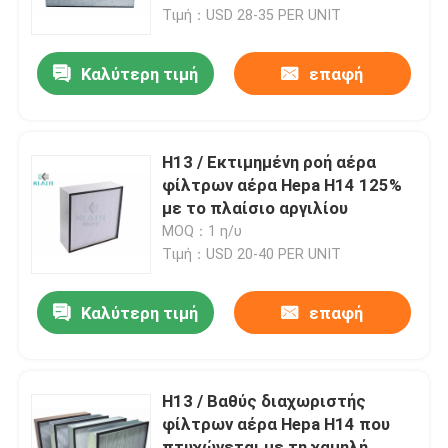
Τιμή：USD 28-35 PER UNIT
Γύρος εργοστασίων
Καλύτερη τιμή
επαφή
Ποιοτικός έλεγχος
H13 / Εκτιμημένη ροή αέρα
Μας ελάτε σε επαφή με
φίλτρων αέρα Hepa H14 125%
με το πλαίσιο αργιλίου
MOQ：1 η/υ
Ζητήστε ένα απόσπασμα
Τιμή：USD 20-40 PER UNIT
φίλτρα αέρα τσαντών
Καλύτερη τιμή
επαφή
Φίλτρα αέρα HVAC
H13 / Βαθύς διαχωριστής
φίλτρων αέρα Hepa H14 που
φίλτρο αέρα hepa
πτυχώνεται με τη χαμηλή