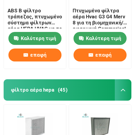
ABS Β φίλτρο
Πτυχωμένα φίλτρα
τράπεζας, πτυχωμένο
αέρα Hvac G3 G4 Merv
σύστημα φίλτρων
8 για τη βιομηχανική/
αέρα HEPA HVAC με το
εφαρμογή Commerical
πλαστικό πλαίσιο
Καλύτερη τιμή
Καλύτερη τιμή
επαφή
επαφή
φίλτρο αέρα hepa
(45)