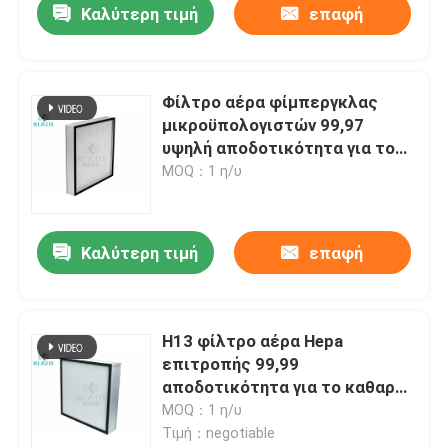
Καλύτερη τιμή
επαφή
Φίλτρο αέρα φίμπεργκλας
μικροϋπολογιστών 99,97
υψηλή αποδοτικότητα για το
ελασματικό γραφείο ροής
MOQ：1 η/υ
Καλύτερη τιμή
επαφή
H13 φίλτρο αέρα Hepa
επιτροπής 99,99
αποδοτικότητα για το καθαρό
δωμάτιο Klair
MOQ：1 η/υ
Τιμή：negotiable