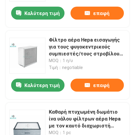
Καλύτερη τιμή
επαφή
Φίλτρο αέρα Hepa εισαγωγής
για τους φυγοκεντρικούς
συμπιεστές/τους στροβίλους
αερίου/τις μηχανές
MOQ：1 η/υ
Τιμή：negotiable
Καλύτερη τιμή
επαφή
Σπίτι
Καθαρή πτυχωμένη δωμάτιο
Προϊόντα
ίνα υάλου φίλτρων αέρα Hepa
με τον καυτό διαχωριστή
χαντρών λειωμένων μετάλλων
Περίπου εμείς
MOQ：1 pc