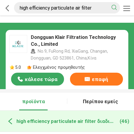
Dongguan Klair Filtration Technology
Co., Limited
No.9, FuRong Rd, XiaGang, Changan,
Dongguan, GD 523861, China,Κίνα
5.0
Ελεγχμένος προμηθευτής
κάλεσε τώρα
επαφή
προϊόντα
Περίπου εμείς
high efficiency particulate air filter διαδικτυακή κατασκευή
(46)