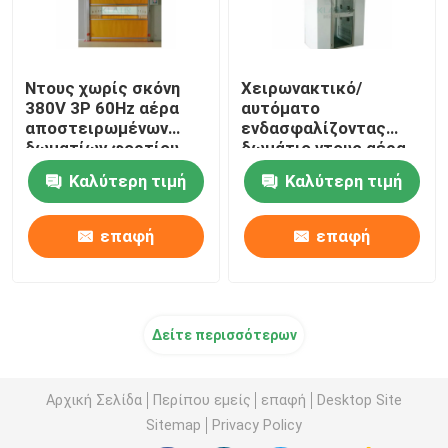
Ντους χωρίς σκόνη
Χειρωνακτικό/
380V 3P 60Hz αέρα
αυτόματο
αποστειρωμένων
ενδασφαλίζοντας
δωματίων φορτίου
δωμάτιο ντους αέρα
της κκπ με κυλώντας
πορτών για το
Καλύτερη τιμή
Καλύτερη τιμή
τη γρήγορα πόρτα
μοριακό θάλαμο
ελέγχου
επαφή
επαφή
Δείτε περισσότερων
Αρχική Σελίδα
Περίπου εμείς
επαφή
Desktop Site
Sitemap
Privacy Policy