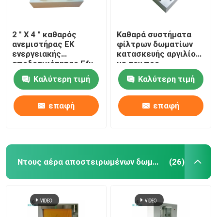
2 " Χ 4 " καθαρός
Καθαρά συστήματα
ανεμιστήρας ΕΚ
φίλτρων δωματίων
ενεργειακής
κατασκευής αργιλίου
αποδοτικότητας Ffu
με τον προ
μονάδων φίλτρων
ανεμιστήρα
Καλύτερη τιμή
Καλύτερη τιμή
ανεμιστήρων
εναλλασσόμενου
δωματίων με το προ
ρεύματος φίλτρων
φίλτρο
επαφή
επαφή
Ντους αέρα αποστειρωμένων δωματίων
(26)