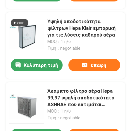
Υψηλή αποδοτικότητα
φίλτρων Hepa Klair εμπορική
για τις λύσεις καθαρού αέρα
MOQ：1 η/υ
Τιμή：negotiable
Καλύτερη τιμή
επαφή
Άκαμπτο φίλτρο αέρα Hepa
99,97 υψηλή αποδοτικότητα
ASHRAE που εκτιμάται
βιομηχανική
MOQ：1 η/υ
Τιμή：negotiable