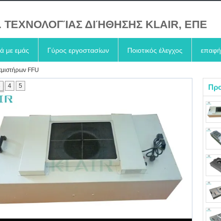
. ΤΕΧΝΟΛΟΓΊΑΣ ΔΙΉΘΗΣΗΣ KLAIR, ΕΠΕ
κά με εμάς
Γύρος εργοστασίων
Ποιοτικός έλεγχος
επαφή
εμιστήρων FFU
3
4
5
Προ