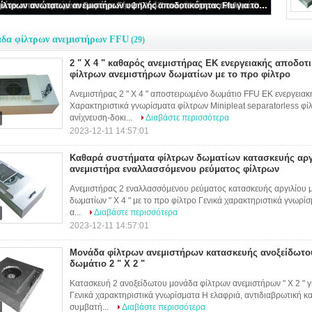
2 " Χ 4 " καθαρός ανεμιστήρας ΕΚ ενεργειακής αποδοτικότητας Ffu μονάδων φίλτρων ανεμιστήρων δωματίων με το προ φίλτρο
δα φίλτρων ανεμιστήρων FFU
(29)
2 " Χ 4 " καθαρός ανεμιστήρας ΕΚ ενεργειακής αποδοτ
φίλτρων ανεμιστήρων δωματίων με το προ φίλτρο
Ανεμιστήρας 2 " Χ 4 " αποστειρωμένο δωμάτιο FFU ΕΚ ενεργειακ
Χαρακτηριστικά γνωρίσματα φίλτρων Minipleat separatorless φ
ανίχνευση-δοκι...
Διαβάστε περισσότερα
2023-12-11 14:57:01
Καθαρά συστήματα φίλτρων δωματίων κατασκευής αργι
ανεμιστήρα εναλλασσόμενου ρεύματος φίλτρων
Ανεμιστήρας 2 εναλλασσόμενου ρεύματος κατασκευής αργιλίου
δωματίων " Χ 4 " με το προ φίλτρο Γενικά χαρακτηριστικά γνωρίσ
α...
Διαβάστε περισσότερα
2023-12-11 14:57:01
Μονάδα φίλτρων ανεμιστήρων κατασκευής ανοξείδωτου
δωμάτιο 2 " Χ 2 "
Κατασκευή 2 ανοξείδωτου μονάδα φίλτρων ανεμιστήρων " Χ 2 " 
Γενικά χαρακτηριστικά γνωρίσματα Η ελαφριά, αντιδιαβρωτική κ
συμβατή...
Διαβάστε περισσότερα