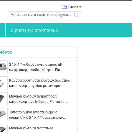
Greek
search
Ζητήστε ένα απόσπασμα
ϊόντα
2 " Χ 4 " καθαρός ανεμιστήρας ΕΚ
ενεργειακής αποδοτικότητας Ffu
μονάδων φίλτρων ανεμιστήρων
δωματίων με το προ φίλτρο
Καθαρά συστήματα φίλτρων δωματίων
κατασκευής αργιλίου με τον προ
ανεμιστήρα εναλλασσόμενου ρεύματος
φίλτρων
Μονάδα φίλτρων ανεμιστήρων
κατασκευής ανοξείδωτου Ffu για το
καθαρό δωμάτιο 2 " Χ 2 "
Τυποποιημένο αποστειρωμένο
δωμάτιο Ffu 2 " Χ 4 " ανεμιστήρων
εναλλασσόμενου ρεύματος με το
φίλτρο 99,99% Hepa
Μονάδα φίλτρων ανώτατων