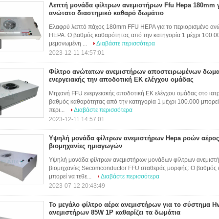
Λεπτή μονάδα φίλτρων ανεμιστήρων Ffu Hepa 180mm γ
ανώτατο διαστημικό καθαρό δωμάτιο
Ελαφρύ λεπτό πάχος 180mm FFU HEPA για το περιορισμένο ανώ
HEPA: Ο βαθμός καθαρότητας από την κατηγορία 1 μέχρι 100.000 
μεμονωμένη ...
Διαβάστε περισσότερα
2023-12-11 14:57:01
Φίλτρο ανώτατων ανεμιστήρων αποστειρωμένων δωματ
ενεργειακής την αποδοτική ΕΚ ελέγχου ομάδας
Μηχανή FFU ενεργειακής αποδοτική ΕΚ ελέγχου ομάδας στο ια
βαθμός καθαρότητας από την κατηγορία 1 μέχρι 100.000 μπορεί ν
περι...
Διαβάστε περισσότερα
2023-12-11 14:57:01
Υψηλή μονάδα φίλτρων ανεμιστήρων Hepa ροών αέρος 
βιομηχανίες ημιαγωγών
Υψηλή μονάδα φίλτρων ανεμιστήρων μονάδων φίλτρων ανεμιστή
βιομηχανίες Secomconductor FFU σταθεράς μορφής: Ο βαθμός κ
μπορεί να τεθε...
Διαβάστε περισσότερα
2023-07-12 20:43:49
Το μεγάλο φίλτρο αέρα ανεμιστήρων για το σύστημα H
ανεμιστήρων 85W 1P καθαρίζει τα δωμάτια