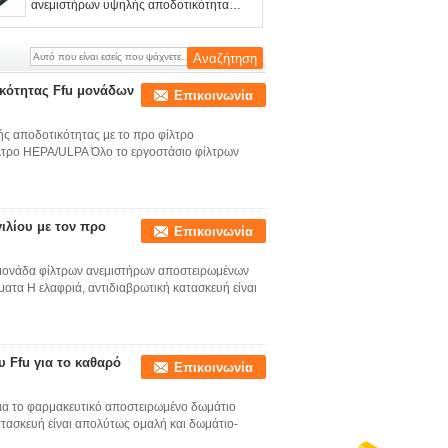
ανεμιστήρων υψηλής αποδοτικότητας
Ffu για το χωρίς σκόνη καθαρό
δωμάτιο
ικότητας Ffu μονάδων
Επικοινωνία
ής αποδοτικότητας με το προ φίλτρο
ίλτρο HEPA/ULPA Όλο το εργοστάσιο φίλτρων
λίου με τον προ
Επικοινωνία
 μονάδα φίλτρων ανεμιστήρων αποστειρωμένων
ματα Η ελαφριά, αντιδιαβρωτική κατασκευή είναι
 Ffu για το καθαρό
Επικοινωνία
για το φαρμακευτικό αποστειρωμένο δωμάτιο
ατασκευή είναι απολύτως ομαλή και δωμάτιο-