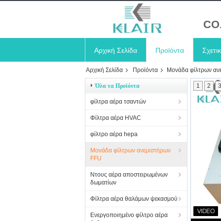
CO
Αρχική Σελίδα
Προϊόντα
Σχετι
Αρχική Σελίδα
Προϊόντα
Μονάδα φίλτρων αν
Όλα τα Προϊόντα
1
2
φίλτρα αέρα τσαντών
Φίλτρα αέρα HVAC
φίλτρο αέρα hepa
Μονάδα φίλτρων ανεμιστήρων
FFU
Ντους αέρα αποστειρωμένων
δωματίων
Φίλτρα αέρα θαλάμων ψεκασμού
Ενεργοποιημένο φίλτρο αέρα