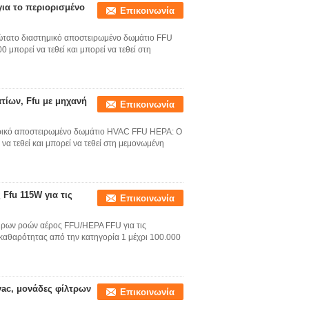
ια το περιορισμένο
Επικοινωνία
τατο διαστημικό αποστειρωμένο δωμάτιο FFU
μπορεί να τεθεί και μπορεί να τεθεί στη
ίων, Ffu με μηχανή
Επικοινωνία
τρικό αποστειρωμένο δωμάτιο HVAC FFU HEPA: Ο
α τεθεί και μπορεί να τεθεί στη μεμονωμένη
Ffu 115W για τις
Επικοινωνία
ρων ροών αέρος FFU/HEPA FFU για τις
αθαρότητας από την κατηγορία 1 μέχρι 100.000
vac, μονάδες φίλτρων
Επικοινωνία