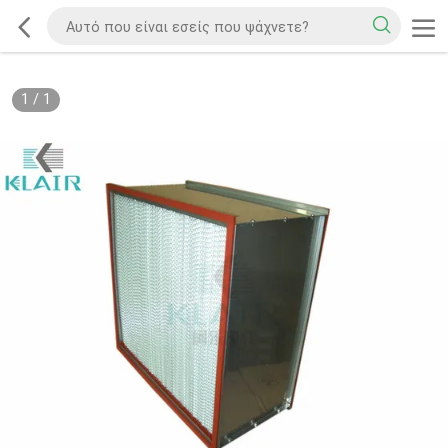
1
/
1