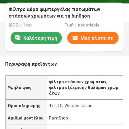
Φίλτρο αέρα φίμπεργκλας πατωμάτων
στάσεων χρωμάτων για τη διήθηση
υδρονέφωσης χρωμάτων θαλάμων ζωγραφικής
MOQ：1 η/υ
Τιμή：negotiable
Καλύτερη τιμή
Μας ελάτε σε
επαφή με
Περιγραφή προϊόντων
φίλτρο στάσεων χρωμάτων
,
Υψηλό φως:
φίλτρα εξάτμισης θαλάμων χρωμ
άτων
Όροι πληρωμής
T/T, LC, Western Union
Αριθμό μοντέλου
PaintStop