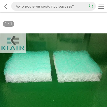
1
/
1