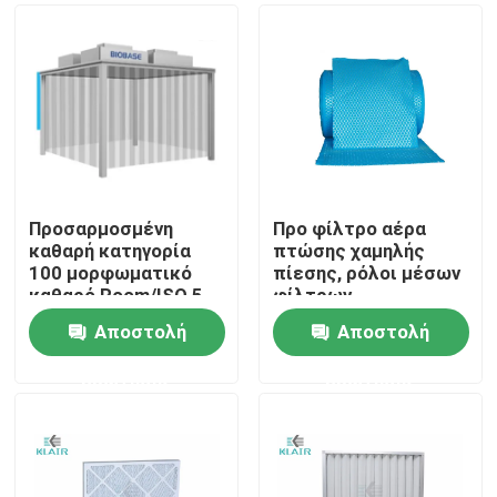
Προσαρμοσμένη
Προ φίλτρο αέρα
καθαρή κατηγορία
πτώσης χαμηλής
100 μορφωματικό
πίεσης, ρόλοι μέσων
καθαρό Room/ISO 5
φίλτρων
ISO 7 καθαρός
πολυεστέρα G3 G4
Αποστολή
Αποστολή
θάλαμος
Σπίτι
ερώτησης
ερώτησης
Προϊόντα
Περίπου εμείς