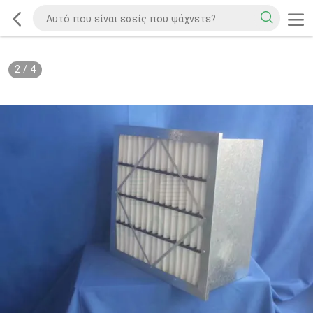
2
/
4