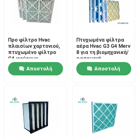
Γύρος εργοστασίων
Ποιοτικός έλεγχος
Προ φίλτρο Hvac
Πτυχωμένα φίλτρα
πλαισίων χαρτονιού,
αέρα Hvac G3 G4 Merv
πτυχωμένο φίλτρο
8 για τη βιομηχανική/
Μας ελάτε σε επαφή με
G4 φούρνων
εφαρμογή
επιτροπής HVAC
Commerical
Αποστολή
Αποστολή
Ζητήστε ένα απόσπασμα
ερώτησης
ερώτησης
φίλτρα αέρα τσαντών
Φίλτρα αέρα HVAC
φίλτρο αέρα hepa