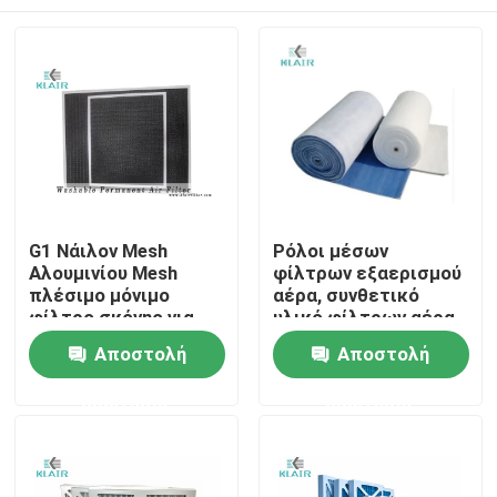
G1 Νάιλον Mesh
Ρόλοι μέσων
Αλουμινίου Mesh
φίλτρων εξαερισμού
πλέσιμο μόνιμο
αέρα, συνθετικό
φίλτρο σκόνης για
υλικό φίλτρων αέρα
εισροή καθαρού αέρα
ινών G2 G3 G4
Σπίτι
Αποστολή
Αποστολή
ερώτησης
ερώτησης
Προϊόντα
Περίπου εμείς