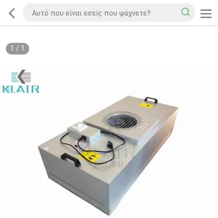
1
/
1