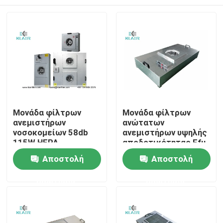
Μονάδα φίλτρων
Μονάδα φίλτρων
ανεμιστήρων
ανώτατων
νοσοκομείων 58db
ανεμιστήρων υψηλής
115W HEPA
αποδοτικότητας Ffu
για το χωρίς σκόνη
Σπίτι
Αποστολή
Αποστολή
καθαρό δωμάτιο
ερώτησης
ερώτησης
Προϊόντα
Περίπου εμείς