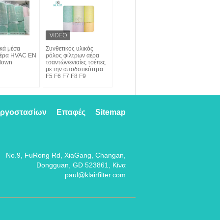
κά μέσα
Συνθετικός υλικός
αέρα HVAC EN
ρόλος φίλτρων αέρα
blown
τσαντών/ενιαίες τσέπες
με την αποδοτικότητα
F5 F6 F7 F8 F9
εργοστασίων
Επαφές
Sitemap
No.9, FuRong Rd, XiaGang, Changan,
Dongguan, GD 523861, Κίνα
paul@klairfilter.com