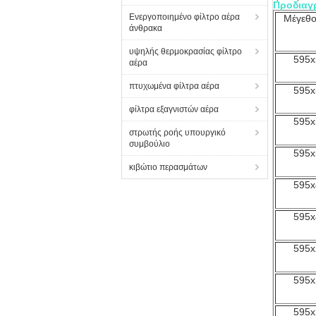
Προδιαγ
Ενεργοποιημένο φίλτρο αέρα
Μέγεθο
άνθρακα
υψηλής θερμοκρασίας φίλτρο
595x
αέρα
πτυχωμένα φίλτρα αέρα
595x
φίλτρα εξαγνιστών αέρα
595x
στρωτής ροής υπουργικό
συμβούλιο
595x
κιβώτιο περασμάτων
595x
595x
595x
595x
595x