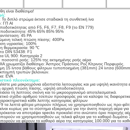
θη είναι διαθέσιμα!
φή:
 Το διπλό στρώμα έκτισε σταδιακά τη συνθετική ίνα
: ΓΠ AI
αποδοτικότητας από F5, F6, F7, F8, F9 (το EN 779)
ποδοτικότητα: 45% 65% 85% 95%
 αντίσταση: 45 PA
ώμενη τελική πτώση πίεσης: 400Pa
αση υγρασίας: 100%
η θερμοκρασία: 90 ℃
το DIN 53438: F1
α UL 900: Κατηγορία 2
r ποσοστό ροής: 125% της εκτιμημένης ροής αέρα
IA χρωματίζει διαθέσιμο: Άσπρος Πράσινος Ροζ Κίτρινος Πορφυρός.
ιμη 15 ίντσα βάθους φίλτρων τυποποιημένη (381mm) 24 ίντσα (600mm
εκπομπή τρυπών βελονιών.
μα: EVA
ιστικό πλεονέκτημα:
λίστε μια μακροχρόνια αξιοπιστία λειτουργίας και μια υψηλή ικανότητα
 αρχική πτώση πίεσης, υψηλή αποδοτικότητα.
 πιάσει τη λεπτούς σκόνη και το μικροοργανισμό αποτελεσματικά.
ετικό σχέδιο αριθμού τσεπών προσφοράς για να καλύψει τις διαφορετικ
 χαρακτηριστικά κάθε λεπτής κατηγορίας φίλτρων
F9 τα λεπτά φίλτρα μπορούν πλήρως να χρησιμοποιηθούν ως προ-φίλτρ
είναι κυρίως για το σύστημα εξαερισμού για την άνετη παροχή αέρα για
πρόκειται να αποτρέψει specks προκαλεί στο ανώτατο όριο παροχής αέ
μπορούν να χρησιμοποιηθούν ως τελικά φίλτρα για το καθαρό δωμάτιο 
μπορούν να φέρουν το καθαρό αέρα της κατηγορίας 100.000 για το κα