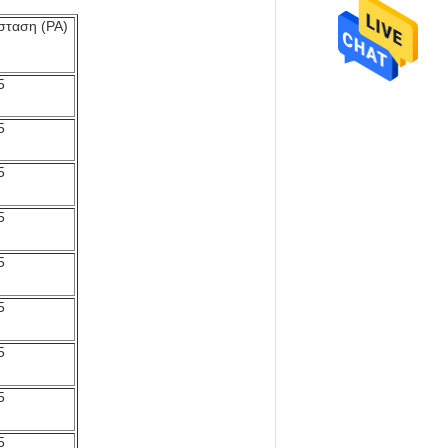
ίσταση (PA)
5
5
5
5
5
5
5
5
5