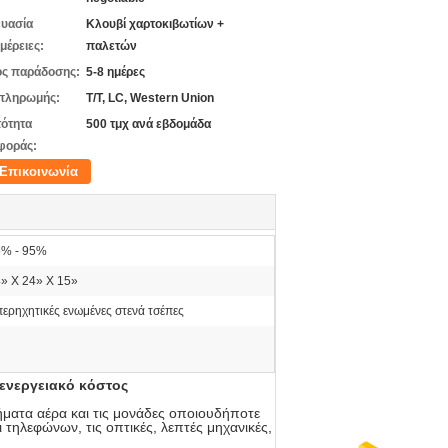
υασία
Κλουβί χαρτοκιβωτίων +
μέρειες:
παλετών
ς παράδοσης:
5-8 ημέρες
πληρωμής:
T/T, LC, Western Union
ότητα
500 τμχ ανά εβδομάδα
φοράς:
Επικοινωνία
5% - 95%
» Χ 24» Χ 15»
ερηχητικές ενωμένες στενά τσέπες
 ενεργειακό κόστος
ήματα αέρα και τις μονάδες οποιουδήποτε
 τηλεφώνων, τις οπτικές, λεπτές μηχανικές,