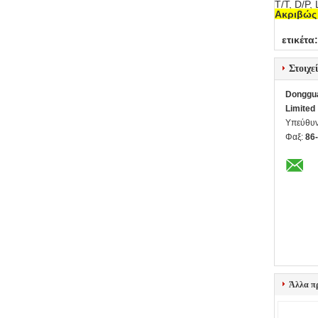
T/T, D/P,
Ακριβώς 
ετικέτα:
Στοιχε
Dongguan
Limited
Υπεύθυν
Φαξ:
86
Άλλα π