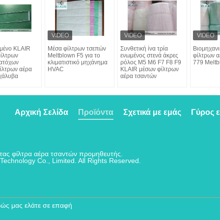
μένο KLAIR
Μέσα φίλτρων τσεπών
Συνθετική ίνα τρία
Βιομηχανι
φίλτρων
Meltblown F5 για το
ενωμένος στενά άκρες
φίλτρων 
ατόχων
κλιματιστικό μηχάνημα
ρόλος M5 M6 F7 F8 F9
779 Melt
ίλτρων αέρα
HVAC
KLAIR μέσων φίλτρων
χάλυβα
αέρα τσαντών
Αρχική Σελίδα
Προϊόντα
Σχετικά με εμάς
Γύρος 
ητας φίλτρα αέρα τσαντών προμηθευτής.
Technology Co., Limited. All Rights Reserved.
βώς μας ελάτε σε επαφή