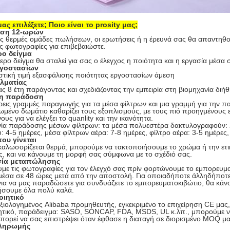
μας επιλέξετε; Ποιο είναι το prosity μας;
ση 12-ωρών
ις θερμές ομάδες πωλήσεων, οι ερωτήσεις ή η έρευνά σας θα απαντηθο
τις φωτογραφίες για επιβεβαιώστε.
ρο δείγμα
ερο δείγμα θα σταλεί για σας ο έλεγχος η ποιότητα και η εργασία μέσα 
ργοστασίων
στική τιμή εξασφάλισης ποιότητας εργοστασίων άμεση
λματίας
ς 8 έτη παράγοντας και σχεδιάζοντας την εμπειρία στη βιομηχανία διή
ρη παράδοση
εις γραμμές παραγωγής για τα μέσα φίλτρων και μια γραμμή για την πα
ωμένο δωμάτιο καθαρίζει τους εξοπλισμούς, με τους πιό προηγμένους 
ους για να ελέγξει το quanlity και την ικανότητα.
ία παράδοσης μέσων φίλτρων: τα μέσα πολυεστέρα δακτυλογραφούν: 
 4-5 ημέρες, μέσα φίλτρων αέρα: 7-8 ημέρες, φίλτρο αέρα: 3-5 ημέρες
ου γίνεται
αλωσορίζεται θερμά, μπορούμε να τακτοποιήσουμε το χρώμα ή την ετι
, και να κάνουμε τη μορφή σας σύμφωνα με το σχέδιό σας.
σία μεταπώλησης
με τις φωτογραφίες για τον έλεγχό σας πρίν φορτώνουμε το εμπορευμα
μέσα σε 48 ώρες μετά από την αποστολή. Για οποιαδήποτε άλληδήποτε
ια να μας παραδώσετε για συνδυάζετε το εμπορευματοκιβώτιο, θα κάνο
ήσουμε όλα πολύ καλά.
οιητικό
ξιολογημένος Alibaba προμηθευτής, εγκεκριμένο το επιχείρηση CE μας
ητικό, παράδειγμα: SASO, SONCAP, FDA, MSDS, UL κ.λπ., μπορούμε ν
πορεί να σας επιστρέψει όταν έφθασε η διαταγή σε διορισμένο MOQ μα
πληρωμής