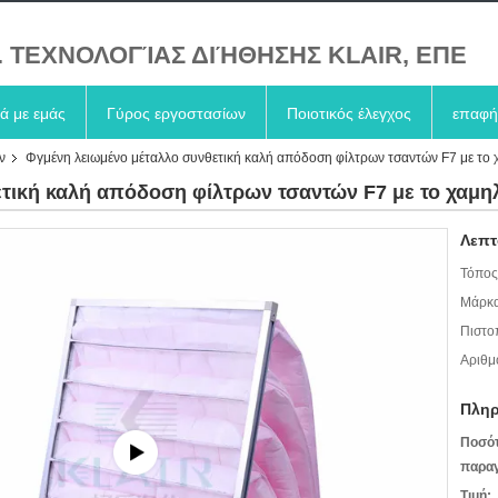
. ΤΕΧΝΟΛΟΓΊΑΣ ΔΙΉΘΗΣΗΣ KLAIR, ΕΠΕ
κά με εμάς
Γύρος εργοστασίων
Ποιοτικός έλεγχος
επαφή
ν
Φγμένη λειωμένο μέταλλο συνθετική καλή απόδοση φίλτρων τσαντών F7 με το 
τική καλή απόδοση φίλτρων τσαντών F7 με το χαμη
Λεπτ
Τόπος
Μάρκα
Πιστο
Αριθμ
Πληρ
Ποσό
παραγ
Τιμή: