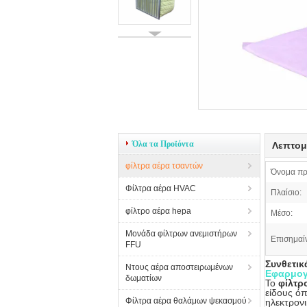
Όλα τα Προϊόντα
Λεπτομ
φίλτρα αέρα τσαντών
Όνομα πρ
Φίλτρα αέρα HVAC
Πλαίσιο:
φίλτρο αέρα hepa
Μέσο:
Μονάδα φίλτρων ανεμιστήρων
Επισημαί
FFU
Συνθετικ
Ντους αέρα αποστειρωμένων
Εφαρμογ
δωματίων
Το
φίλτρ
είδους όπ
Φίλτρα αέρα θαλάμων ψεκασμού
ηλεκτρονι