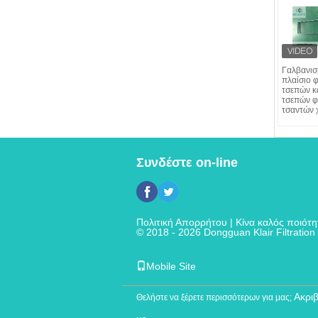
Γαλβανισ
πλαίσιο 
τσεπών κ
τσεπών φ
τσαντών 
Συνδέστε on-line
Πολιτική Απορρήτου
| Κίνα καλός ποιότ
© 2018 - 2026 Dongguan Klair Filtration 
Mobile Site
Ακρι
Θελήστε να ξέρετε περισσότερων για μας;