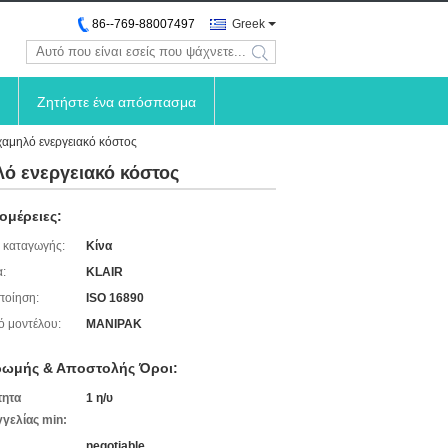
86--769-88007497
Greek
search
Ζητήστε ένα απόσπασμα
χαμηλό ενεργειακό κόστος
λό ενεργειακό κόστος
ομέρειες:
 καταγωγής:
Κίνα
:
KLAIR
ποίηση:
ISO 16890
ό μοντέλου:
MANIPAK
ωμής & Αποστολής Όροι:
τητα
1 η/υ
γελίας min:
negotiable