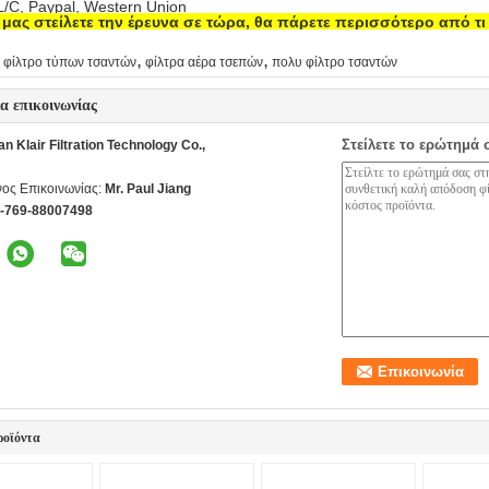
 L/C, Paypal, Western Union
μας στείλετε την έρευνα σε τώρα, θα πάρετε περισσότερο από τι
,
,
φίλτρο τύπων τσαντών
φίλτρα αέρα τσεπών
πολυ φίλτρο τσαντών
ία επικοινωνίας
Στείλετε το ερώτημά 
 Klair Filtration Technology Co.,
ος Επικοινωνίας:
Mr. Paul Jiang
--769-88007498
ροϊόντα