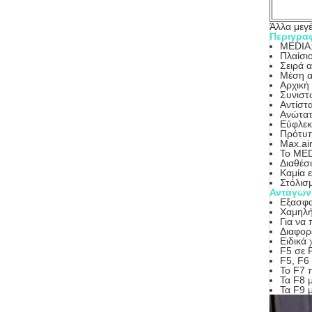
Άλλα μεγέ
Περιγρα
MEDIA:
Πλαίσιο
Σειρά 
Μέση α
Αρχική
Συνιστ
Αντίστ
Ανώτατ
Εύφλεκ
Πρότυπ
Max.ai
Το MED
Διαθέσ
Καμία 
Στόλισ
Ανταγων
Εξασφα
Χαμηλή
Για να
Διαφορ
Ειδικά
F5 σε 
F5, F6 
Το F7 
Τα F8 
Τα F9 