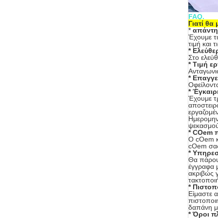
FAQ.
Γιατί θα 
*
απάντη
Έχουμε τ
τιμή και 
* Ελεύθε
Στο ελεύθ
* Τιμή ε
Ανταγωνι
* Επαγγε
Οφείλοντα
* Έγκαι
Έχουμε τρ
αποστειρ
εργαζομέν
Ημερομην
ψεκασμού:
* COem π
Ο cOem κ
cOem σας
* Υπηρε
Θα πάρου
έγγραφα 
ακριβώς γ
τακτοποι
* Πιστοπ
Είμαστε α
πιστοποι
δαπάνη μ
* Όροι 