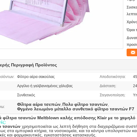
Συσκε
λεπτο
Χρόνο
Όροι 
Δυνατ
προσ
ερής Περιγραφή Προϊόντος
οϊόντων:
Φίλτρο αέρα σακούλας
Αποδοτικότητα:
4
Αργίλιο ή γαλβανισμένος χάλυβας
Διάσταση:
24
Συνθετικός
Στεγανοποίηση:
Υπ
Φίλτρα αέρα τσεπών
Πολυ φίλτρο τσαντών
,
,
νω:
Φγμένο λειωμένο μέταλλο συνθετικό φίλτρο τσαντών F7
ά φίλτρα τσαντών Meltblown καλής απόδοσης Klair με το χαμηλό
ές:
ο τσαντών
χρησιμοποιείται ως λεπτή διήθηση στα διαχειριζόμενα συστ
ως στα εμπορικά κτήρια, τα νοσοκομεία, και τα κέντρα υπολογιστών και
κές και φαρμακευτικές, εγκαταστάσεις κατασκευής.