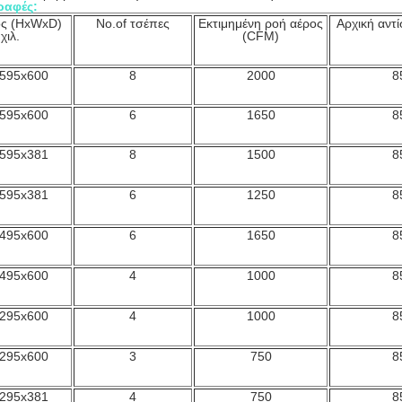
ραφές:
ς (HxWxD)
No.of τσέπες
Εκτιμημένη ροή αέρος
Αρχική αντ
χιλ.
(CFM)
595x600
8
2000
8
595x600
6
1650
8
595x381
8
1500
8
595x381
6
1250
8
495x600
6
1650
8
495x600
4
1000
8
295x600
4
1000
8
295x600
3
750
8
295x381
4
750
8